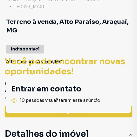
TE0373_MAXI
Terreno à venda, Alto Paraiso, Araçuaí,
MG
Indisponível
Você pode encontrar novas
Alto Paraiso
-
Araçuaí
/
MG
oportunidades!
Este imóvel não está mais disponível, mas você pode
Entrar em contato
conferir outros em nosso site ou deixar seu contato para
receber mais informações.
10 pessoas visualizaram este anúncio
Ver sugestões
Detalhes do imóvel