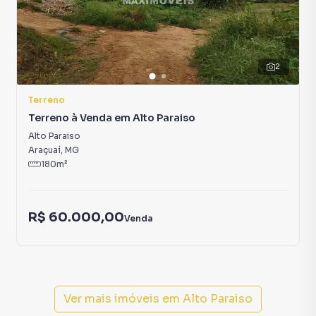
2
Terreno
Terreno à Venda em Alto Paraiso
Alto Paraiso
Araçuaí
,
MG
180
m²
R$ 60.000,00
Venda
Ver mais imóveis em
Alto Paraiso