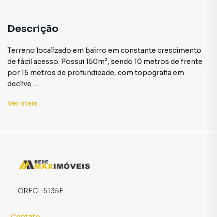
Descrição
Terreno localizado em bairro em constante crescimento
de fácil acesso. Possui 150m², sendo 10 metros de frente
por 15 metros de profundidade, com topografia em
declive.
Ver
mais
Terreno para Venda em região valorizada do bairro Alto
Paraiso, em Araçuaí. Não encontrou o que procurava ou
deseja mais informações sobre Terreno em Araçuaí? Entre
em contato com nossa equipe pelo telefone (33) 99981-
7141.
A Rede Max Imoveis tem mais opções de apartamentos,
CRECI:
5135F
casas residenciais e comerciais, sobrados, terrenos, lojas
e barracões para venda ou locação, além de
Contato