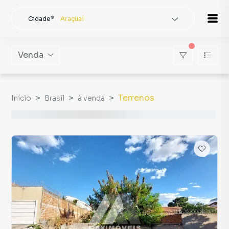
Cidade*
Araçuaí
Todas as cidades
Localidade
Araçuaí
Venda
Buscar
Terrenos
Início
Brasil
à venda