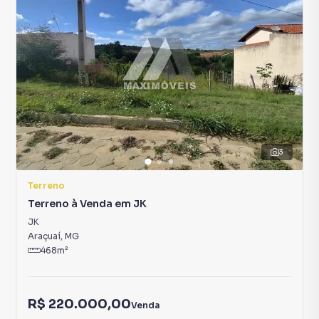
3
Terreno
Terreno à Venda em JK
JK
Araçuaí
,
MG
468
m²
R$ 220.000,00
Venda