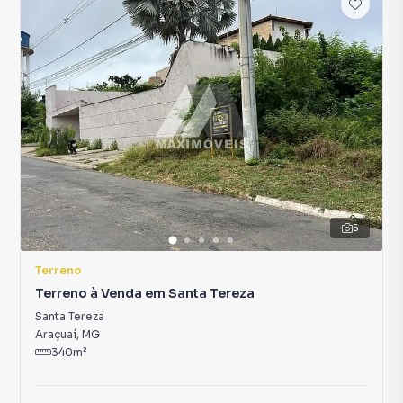
5
Terreno
Terreno à Venda em Santa Tereza
Santa Tereza
Araçuaí
,
MG
340
m²