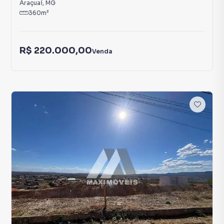
Araçuaí
,
MG
360
m²
R$ 220.000,00
Venda