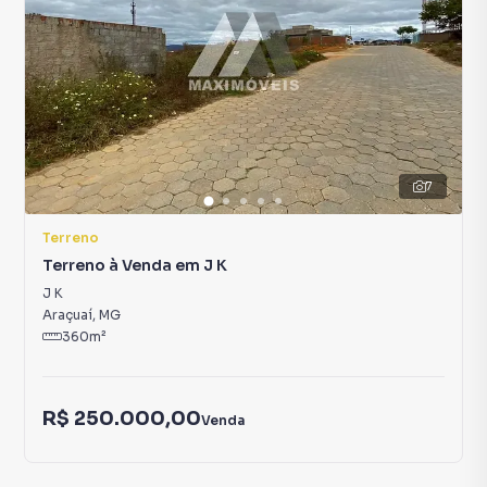
7
Terreno
Terreno à Venda em J K
J K
Araçuaí
,
MG
360
m²
R$ 250.000,00
Venda