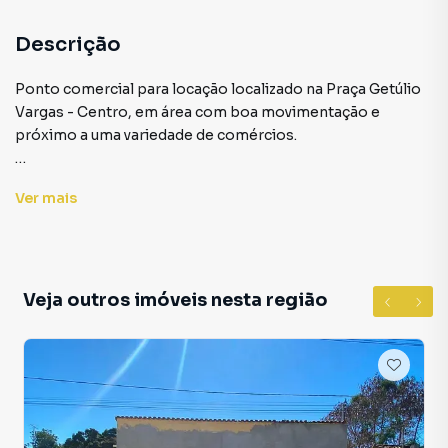
Descrição
Ponto comercial para locação localizado na Praça Getúlio
Vargas - Centro, em área com boa movimentação e
próximo a uma variedade de comércios.
Com aproximadamente 50 m², o imóvel possui ambientes
Ver
mais
amplos e bem distribuídos, contando com:
- 2 salas
- 1 copa
- 1 banheiro
Veja outros imóveis nesta região
- Porta de vidro
Uma boa opção para quem busca visibilidade e praticidade
para o seu negócio.