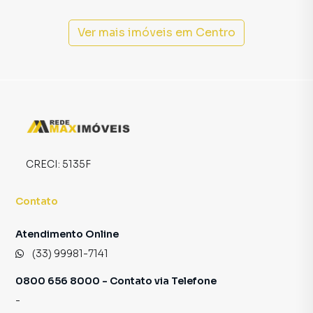
imobiliário.
Ver mais imóveis em
Centro
Anuncie seu imóvel! É fácil, rápido e gratuito! A Rede Max
Imoveis é uma imobiliária digital com imóveis em diversas
cidades do Brasil, incluindo Araçuaí.
Na Rede Max Imoveis você consegue vender ou alugar seu
imóvel muito mais rápido do que em imobiliárias
tradicionais. Já vendemos e locamos diversos imóveis em
Araçuaí, especialmente em Centro. Isso porque temos
CRECI:
5135F
uma equipe de marketing digital focada em produzir
campanhas específicas para Araçuaí, o que aumenta muito
Contato
o número de contatos interessados e tendo como
consequência uma maior chance de vender ou alugar seu
Atendimento Online
imóvel mais rápido. Contamos também com um time de
(33) 99981-7141
programadores, corretores treinados e uma central de
atendimento preparada para atender proprietários e
0800 656 8000 - Contato via Telefone
inquilinos.
-