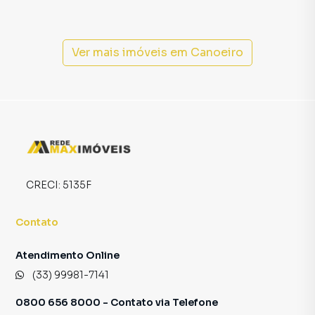
Na Rede Max Imoveis você consegue vender ou alugar seu
imóvel muito mais rápido do que em imobiliárias
tradicionais. Já vendemos e locamos diversos imóveis em
Araçuaí, especialmente em Canoeiro. Isso porque temos
Ver mais imóveis em
Canoeiro
uma equipe de marketing digital focada em produzir
campanhas específicas para Araçuaí, o que aumenta muito
o número de contatos interessados e tendo como
consequência uma maior chance de vender ou alugar seu
imóvel mais rápido. Contamos também com um time de
programadores, corretores treinados e uma central de
atendimento preparada para atender proprietários e
inquilinos.
CRECI:
5135F
Contato
Atendimento Online
(33) 99981-7141
0800 656 8000 - Contato via Telefone