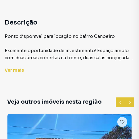
Descrição
Ponto disponível para locação no bairro Canoeiro
Excelente oportunidade de investimento! Espaço amplo
com duas áreas cobertas na frente, duas salas conjugadas,
um banheiro e um grande quintal nos fundos.
Ver
mais
Ponto para Aluguel em região valorizada do bairro
Canoeiro, em Araçuaí. Não encontrou o que procurava ou
deseja mais informações sobre Ponto em Araçuaí? Entre
Veja outros imóveis nesta região
em contato com nossa equipe pelo telefone (33) 99981-
7141.
A Rede Max Imoveis tem mais opções de apartamentos,
casas residenciais e comerciais, sobrados, terrenos, lojas