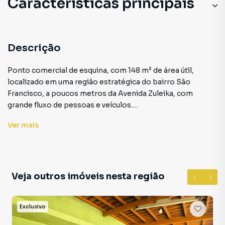
Características principais
Descrição
Ponto comercial de esquina, com 148 m² de área útil,
localizado em uma região estratégica do bairro São
Francisco, a poucos metros da Avenida Zuleika, com
grande fluxo de pessoas e veículos.
Ver
mais
O imóvel conta com:
• Salão amplo, com portas de acesso para duas ruas,
garantindo ótima visibilidade
• Dois banheiros
• Depósito localizado embaixo da escada
Veja outros imóveis nesta região
Ideal para diversos tipos de comércio.
Exclusivo