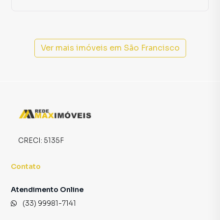
criamos soluções inovadoras para simplificar a relação de
proprietários, inquilinos e compradores com o mercado
imobiliário.
Anuncie seu imóvel! É fácil, rápido e gratuito! A Rede Max
Ver mais imóveis em
São Francisco
Imoveis é uma imobiliária digital com imóveis em diversas
cidades do Brasil, incluindo Araçuaí.
Na Rede Max Imoveis você consegue vender ou alugar seu
imóvel muito mais rápido do que em imobiliárias
tradicionais. Já vendemos e locamos diversos imóveis em
Araçuaí, especialmente em São Francisco. Isso porque
temos uma equipe de marketing digital focada em produzir
CRECI:
5135F
campanhas específicas para Araçuaí, o que aumenta muito
o número de contatos interessados e tendo como
Contato
consequência uma maior chance de vender ou alugar seu
imóvel mais rápido. Contamos também com um time de
Atendimento Online
programadores, corretores treinados e uma central de
(33) 99981-7141
atendimento preparada para atender proprietários e
inquilinos.