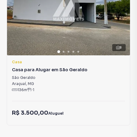
8
Casa
Casa para Alugar em São Geraldo
São Geraldo
Araçuaí
,
MG
136
m²
1
R$ 3.500,00
Aluguel