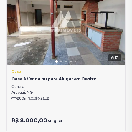
17
Casa
Casa à Venda ou para Alugar em Centro
Centro
Araçuaí
,
MG
280
m²
3
2
2
R$ 8.000,00
Aluguel