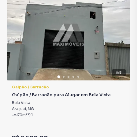
8
Galpão / Barracão
Galpão / Barracão para Alugar em Bela Vista
Bela Vista
Araçuaí
,
MG
70
m²
1