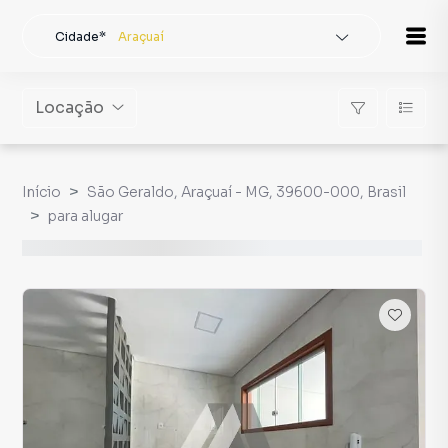
Cidade*
Araçuaí
Todas as cidades
Localidade
Araçuaí
Locação
Buscar
Início
São Geraldo, Araçuaí - MG, 39600-000, Brasil
para alugar