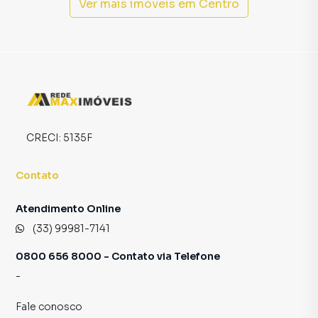
programadores, corretores treinados e uma central de
Ver mais imóveis em
Centro
atendimento preparada para atender proprietários e
inquilinos.
CRECI:
5135F
Contato
Atendimento Online
(33) 99981-7141
0800 656 8000 - Contato via Telefone
-
Fale conosco