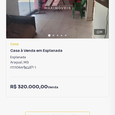
não estando na cidade e com a praticidade de fazer tudo
online, direto do seu computador ou smartphone. Nós
criamos soluções inovadoras para simplificar a relação de
proprietários, inquilinos e compradores com o mercado
imobiliário.
18
Anuncie seu imóvel! É fácil, rápido e gratuito! A Rede Max
Casa
Imoveis é uma imobiliária digital com imóveis em diversas
Casa à Venda em Esplanada
cidades do Brasil, incluindo Araçuaí.
Esplanada
Na Rede Max Imoveis você consegue vender ou alugar seu
Araçuaí
,
MG
106
m²
3
1
imóvel muito mais rápido do que em imobiliárias
tradicionais. Já vendemos e locamos diversos imóveis em
Araçuaí, especialmente em Centro. Isso porque temos
R$ 320.000,00
uma equipe de marketing digital focada em produzir
Venda
campanhas específicas para Araçuaí, o que aumenta muito
o número de contatos interessados e tendo como
consequência uma maior chance de vender ou alugar seu
imóvel mais rápido. Contamos também com um time de