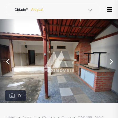
Cidade*
Araçuaí
Todas as cidades
Localidade
Araçuaí
Buscar
17
Início
Araçuaí
Centro
Casa
CA0298_MAXI