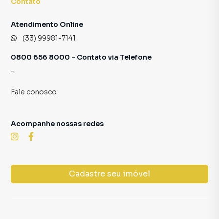
Contato
consequência uma maior chance de vender ou alugar seu
imóvel mais rápido. Contamos também com um time de
Atendimento Online
programadores, corretores treinados e uma central de
(33) 99981-7141
atendimento preparada para atender proprietários e
inquilinos.
0800 656 8000 - Contato via Telefone
-
Fale conosco
Acompanhe nossas redes
Cadastre seu imóvel