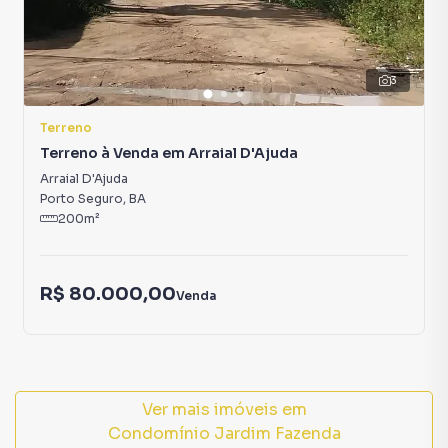
pavimentação total com piso intertravado, calçadas
revestidas com grama e praças com áreas de lazer.
3
Terreno para Venda em região valorizada do bairro
Terreno
Condomínio Jardim Fazenda, em Trancoso. Não
Terreno à Venda em Arraial D'Ajuda
encontrou o que procurava ou deseja mais informações
sobre Terreno em Trancoso? Entre em contato com nossa
Arraial D'Ajuda
equipe pelo telefone (33) 99981-7141.
Porto Seguro
,
BA
200
m²
A Rede Max Imoveis tem mais opções de apartamentos,
casas residenciais e comerciais, sobrados, terrenos, lojas
R$ 80.000,00
e barracões para venda ou locação, além de
Venda
empreendimentos em construção ou lançamentos na
planta em Condomínio Jardim Fazenda e em outras
regiões de Trancoso. Aqui você encontra milhares de
ofertas para encontrar o imóvel que mais combina com
seu estilo de vida.
Ver mais imóveis em
Condomínio Jardim Fazenda