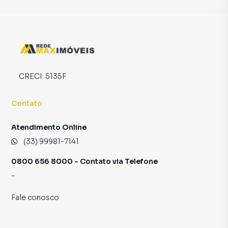
Araçuaí, especialmente em São Francisco II. Isso porque
temos uma equipe de marketing digital focada em produzir
campanhas específicas para Araçuaí, o que aumenta muito
o número de contatos interessados e tendo como
consequência uma maior chance de vender ou alugar seu
imóvel mais rápido. Contamos também com um time de
programadores, corretores treinados e uma central de
CRECI:
5135F
atendimento preparada para atender proprietários e
inquilinos.
Contato
Atendimento Online
(33) 99981-7141
0800 656 8000 - Contato via Telefone
-
Fale conosco