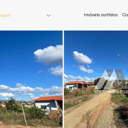
Imóveis curtidos
Co
raçuaí
dades
Buscar