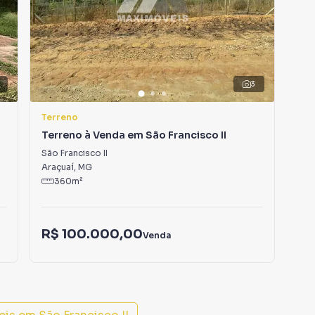
 A Rede Max Imoveis é uma imobiliária digital com imóveis
í.
 alugar seu imóvel muito mais rápido do que em
3
amos diversos imóveis em Araçuaí, especialmente em São
e marketing digital focada em produzir campanhas
Terreno
Ter
o o número de contatos interessados e tendo como
Terreno à Venda em São Francisco II
Ter
 alugar seu imóvel mais rápido. Contamos também com
São Francisco II
São
dos e uma central de atendimento preparada para
Araçuaí
,
MG
Ara
360
m²
R$ 100.000,00
R$
Venda