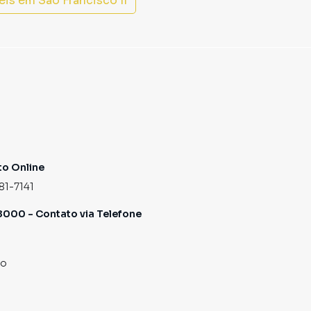
eis em
São Francisco II
o Online
81-7141
000 - Contato via Telefone
co