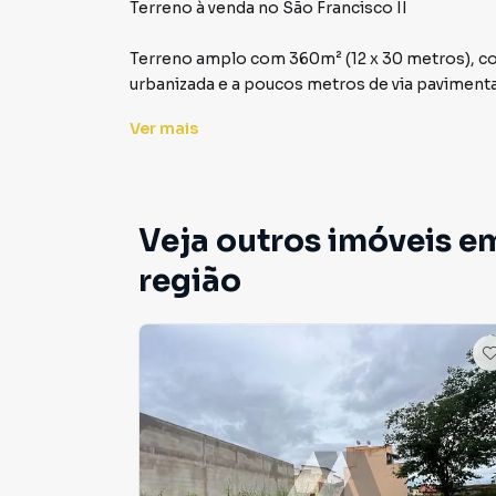
Terreno à venda no São Francisco II
Terreno amplo com 360m² (12 x 30 metros), co
urbanizada e a poucos metros de via pavimenta
Ver
mais
Terreno para Venda em região valorizada do ba
procurava ou deseja mais informações sobre 
equipe pelo telefone (33) 99981-7141.
Veja outros imóveis em
A Rede Max Imoveis tem mais opções de aparta
região
terrenos, lojas e barracões para venda ou l
lançamentos na planta em São Francisco II e e
milhares de ofertas para encontrar o imóvel q
Negocie seu imóvel de forma totalmente onlin
você consegue comprar ou alugar um imóvel e
praticidade de fazer tudo online, direto do 
inovadoras para simplificar a relação de prop
imobiliário.