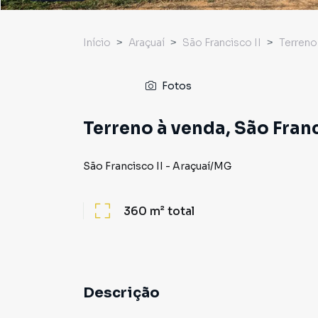
Início
Araçuaí
São Francisco II
Terreno
Fotos
Terreno à venda, São Franc
São Francisco II
-
Araçuaí
/
MG
360 m²
total
Descrição