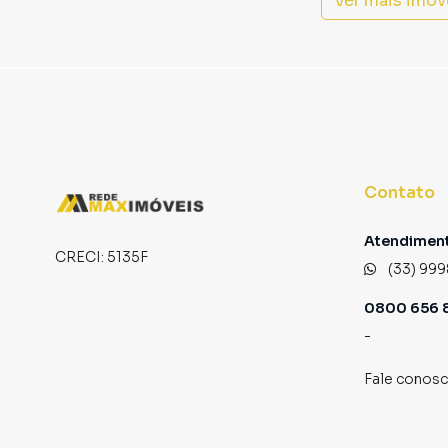
Ver mais imóv
Contato
Atendiment
CRECI:
5135F
(33) 999
0800 656 8
-
Fale conos