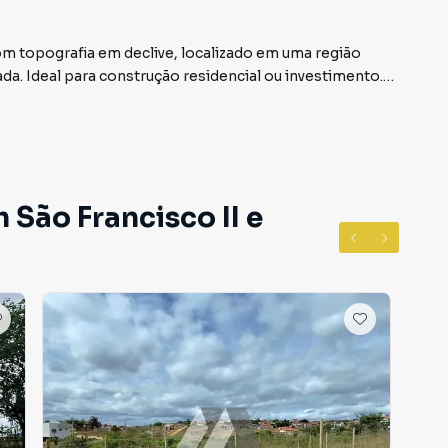
m topografia em declive, localizado em uma região
da. Ideal para construção residencial ou investimento.
irro São Francisco II, em Araçuaí. Não encontrou o que
Terreno em Araçuaí? Entre em contato com nossa
 São Francisco II e
mentos, casas residenciais e comerciais, sobrados,
ocação, além de empreendimentos em construção ou
m outras regiões de Araçuaí. Aqui você encontra
ue mais combina com seu estilo de vida.
e, com segurança e tranquilidade. Na Rede Max Imoveis
m Araçuaí mesmo não estando na cidade e com a
seu computador ou smartphone. Nós criamos soluções
rietários, inquilinos e compradores com o mercado