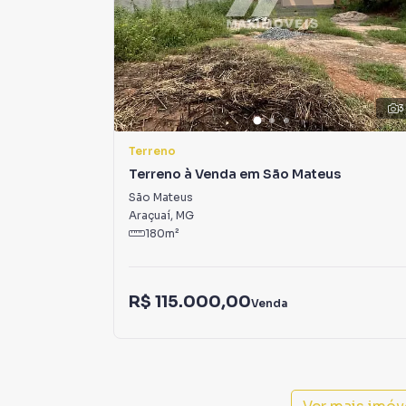
Anuncie seu imóvel! É fácil, rápido e gratuito!
em diversas cidades do Brasil, incluindo Araçua
Na Rede Max Imoveis você consegue vender ou
3
imobiliárias tradicionais. Já vendemos e loc
Francisco II. Isso porque temos uma equipe d
Terreno
específicas para Araçuaí, o que aumenta muit
Terreno à Venda em São Mateus
consequência uma maior chance de vender ou
São Mateus
um time de programadores, corretores treina
Araçuaí
,
MG
atender proprietários e inquilinos.
180
m²
R$ 115.000,00
Venda