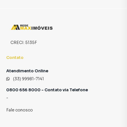
Na Rede Max Imoveis você consegue vender ou alugar seu
imóvel muito mais rápido do que em imobiliárias
tradicionais. Já vendemos e locamos diversos imóveis em
Araçuaí, especialmente em Nova Terra. Isso porque temos
uma equipe de marketing digital focada em produzir
campanhas específicas para Araçuaí, o que aumenta muito
CRECI:
5135F
o número de contatos interessados e tendo como
consequência uma maior chance de vender ou alugar seu
Contato
imóvel mais rápido. Contamos também com um time de
programadores, corretores treinados e uma central de
Atendimento Online
atendimento preparada para atender proprietários e
(33) 99981-7141
inquilinos.
0800 656 8000 - Contato via Telefone
-
Fale conosco