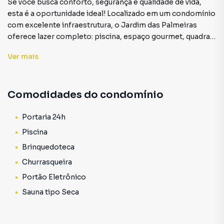
Se você busca conforto, segurança e qualidade de vida,
esta é a oportunidade ideal! Localizado em um condomínio
com excelente infraestrutura, o Jardim das Palmeiras
oferece lazer completo: piscina, espaço gourmet, quadra
esportiva e diversas áreas para o seu bem-estar e
Ver
mais
entretenimento.
O terreno possui 431,42 m², com as seguintes dimensões:
Comodidades do condomínio
- Frente: 12,46 metros
- Lateral esquerda: 37,62 metros
- Lateral direita: 34,28 metros
Portaria 24h
- Fundo: 12 metros
Piscina
Brinquedoteca
Churrasqueira
Terreno para Venda em região valorizada do bairro
Condomínio, em Araçuaí. Não encontrou o que procurava
Portão Eletrônico
ou deseja mais informações sobre Terreno em Araçuaí?
Sauna tipo Seca
Entre em contato com nossa equipe pelo telefone (33)
99981-7141.