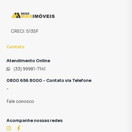
o número de contatos interessados e tendo como
consequência uma maior chance de vender ou alugar seu
imóvel mais rápido. Contamos também com um time de
programadores, corretores treinados e uma central de
atendimento preparada para atender proprietários e
CRECI:
5135F
inquilinos.
Contato
Atendimento Online
(33) 99981-7141
0800 656 8000 - Contato via Telefone
-
Fale conosco
Acompanhe nossas redes