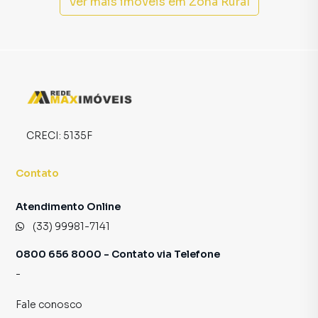
Na Rede Max Imoveis você consegue vender ou alugar seu
Ver mais imóveis em
Zona Rural
imóvel muito mais rápido do que em imobiliárias
tradicionais. Já vendemos e locamos diversos imóveis em
Araçuaí, especialmente em Zona Rural. Isso porque temos
uma equipe de marketing digital focada em produzir
campanhas específicas para Araçuaí, o que aumenta muito
o número de contatos interessados e tendo como
consequência uma maior chance de vender ou alugar seu
imóvel mais rápido. Contamos também com um time de
CRECI:
5135F
programadores, corretores treinados e uma central de
atendimento preparada para atender proprietários e
Contato
inquilinos.
Atendimento Online
(33) 99981-7141
0800 656 8000 - Contato via Telefone
-
Fale conosco