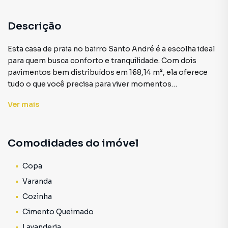
Descrição
Esta casa de praia no bairro Santo André é a escolha ideal
para quem busca conforto e tranquilidade. Com dois
pavimentos bem distribuídos em 168,14 m², ela oferece
tudo o que você precisa para viver momentos
inesquecíveis.
Ver
mais
No térreo, com 127,03 m², você encontrará 2 quartos,
sendo 1 suíte com closet, garantindo privacidade e espaço.
Comodidades do imóvel
Além disso, conta com 1 banheiro social, 1 copa e uma
varanda coberta perfeita para momentos de lazer.
Copa
O primeiro pavimento, com 41,11 m², possui 1 quarto
Varanda
adicional, 1 copa, 1 banheiro social e uma varanda coberta
Cozinha
que oferece uma vista privilegiada. A escada independente
Cimento Queimado
entre os andares garante mais privacidade.
Lavanderia