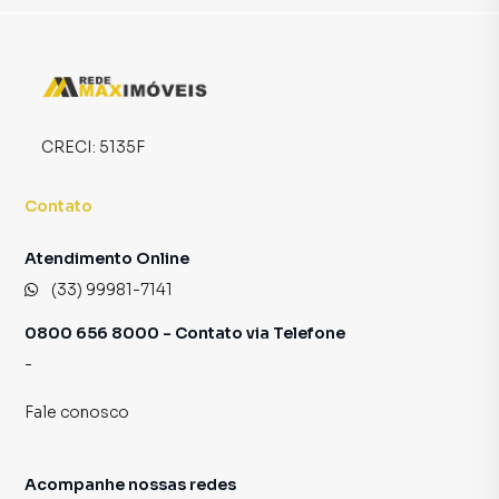
produzir campanhas específicas para Santa Cruz Cabrália,
o que aumenta muito o número de contatos interessados
e tendo como consequência uma maior chance de vender
ou alugar seu imóvel mais rápido. Contamos também com
um time de programadores, corretores treinados e uma
central de atendimento preparada para atender
CRECI:
5135F
proprietários e inquilinos.
Contato
Atendimento Online
(33) 99981-7141
0800 656 8000 - Contato via Telefone
-
Fale conosco
Acompanhe nossas redes