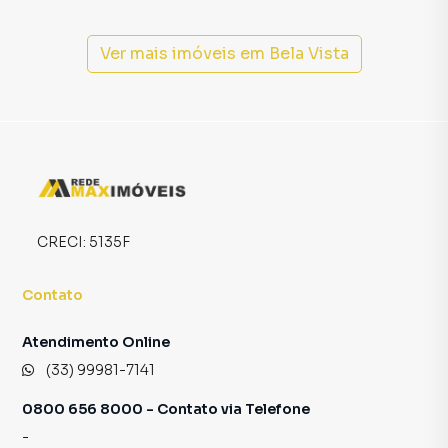
proprietários, inquilinos e compradores com o mercado
imobiliário.
Ver mais imóveis em
Bela Vista
Anuncie seu imóvel! É fácil, rápido e gratuito! A Rede Max
Imoveis é uma imobiliária digital com imóveis em diversas
cidades do Brasil, incluindo Araçuaí.
Na Rede Max Imoveis você consegue vender ou alugar seu
imóvel muito mais rápido do que em imobiliárias
tradicionais. Já vendemos e locamos diversos imóveis em
Araçuaí, especialmente em Bela Vista. Isso porque temos
CRECI:
5135F
uma equipe de marketing digital focada em produzir
campanhas específicas para Araçuaí, o que aumenta muito
Contato
o número de contatos interessados e tendo como
consequência uma maior chance de vender ou alugar seu
Atendimento Online
imóvel mais rápido. Contamos também com um time de
(33) 99981-7141
programadores, corretores treinados e uma central de
atendimento preparada para atender proprietários e
0800 656 8000 - Contato via Telefone
inquilinos.
-