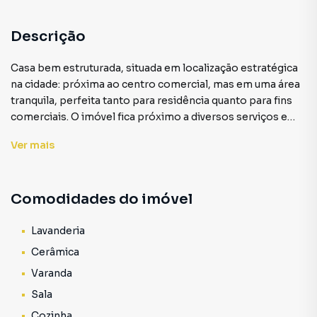
Descrição
Casa bem estruturada, situada em localização estratégica
na cidade: próxima ao centro comercial, mas em uma área
tranquila, perfeita tanto para residência quanto para fins
comerciais. O imóvel fica próximo a diversos serviços e
comércios essenciais, como Câmara Municipal, padarias,
Ver
mais
salões, farmácias, lojas e outros estabelecimentos
importantes.
Comodidades do imóvel
Características do imóvel:
- Área total: 290m²
Lavanderia
- Área útil: 91,79m²
Cerâmica
- Varanda em L, toda em cerâmica e bem arejada
Varanda
- 5 quartos
Sala
- 1 banheiro social
- 2 salas
Cozinha