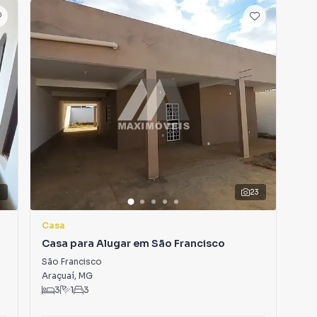
23
Casa
Ca
Casa para Alugar em São Francisco
Cas
de 
São Francisco
Can
Araçuaí
,
MG
Ara
3
1
3