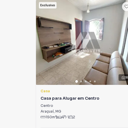
Exclusivo
18
Casa
Casa para Alugar em Centro
Centro
Araçuaí
,
MG
150
m²
4
1
2