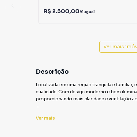
R$ 2.500,00
Aluguel
Ver mais imó
Descrição
Localizada em uma região tranquila e familiar,
qualidade. Com design moderno e bem ilumina
proporcionando mais claridade e ventilação a
Composição do imóvel:
Ver
mais
- Cozinha integrada à sala de estar
- Corredor de acesso