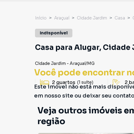
Início
Araçuaí
Cidade Jardim
Casa
Indisponível
Casa para Alugar, Cidade 
Cidade Jardim
-
Araçuaí
/
MG
Você pode encontrar n
2
quartos
2
b
(1 suíte)
Este imóvel não está mais disponív
em nosso site ou deixar seu contat
Veja outros imóveis e
região