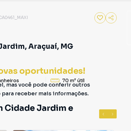
CA0461_MAXI
Jardim, Araçuaí, MG
ovas oportunidades!
anheiros
70 m²
útil
el, mas você pode conferir outros
o para receber mais informações.
m Cidade Jardim e