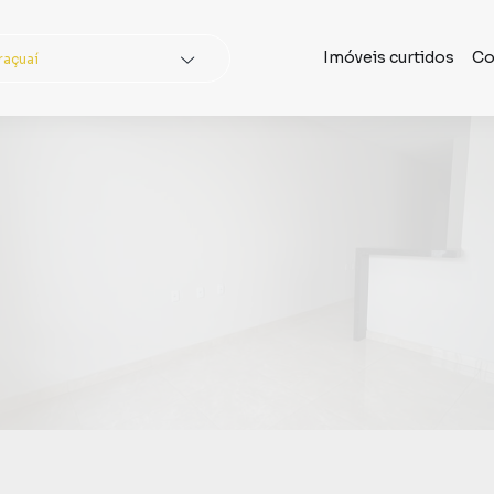
Imóveis curtidos
Co
raçuaí
dades
Buscar