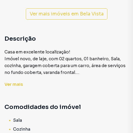
Ver mais imóveis em
Bela Vista
Descrição
Casa em excelente localização!
Imóvel novo, de laje, com 02 quartos, 01 banheiro, Sala,
cozinha, garagem coberta para um carro, área de serviços
no fundo coberta, varanda frontal.
Ver
mais
Casa para Aluguel em região valorizada do bairro Bela
Vista, em Araçuaí. Não encontrou o que procurava ou
Comodidades do imóvel
deseja mais informações sobre Casa em Araçuaí? Entre
em contato com nossa equipe pelo telefone (33) 99981-
7141.
Sala
Cozinha