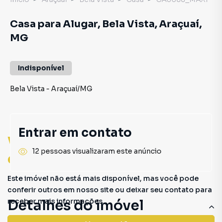
Casa para Alugar, Bela Vista, Araçuaí,
MG
Indisponível
Bela Vista
-
Araçuaí
/
MG
Entrar em contato
Você pode encontrar novas
12 pessoas visualizaram este anúncio
oportunidades!
Este imóvel não está mais disponível, mas você pode
conferir outros em nosso site ou deixar seu contato para
receber mais informações.
Detalhes do imóvel