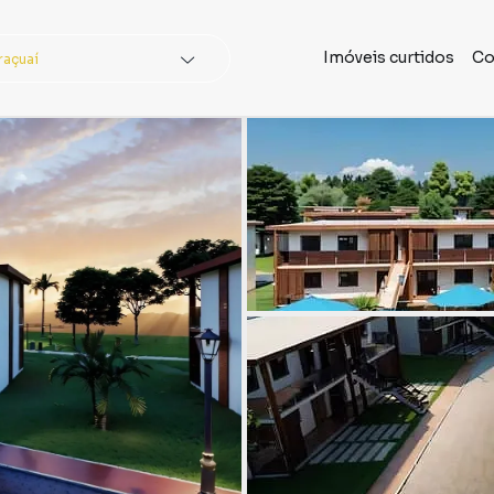
Imóveis curtidos
Co
raçuaí
dades
Buscar