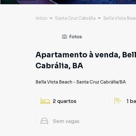
Início
Santa Cruz Cabrália
Bella Vista Bea
Fotos
Apartamento à venda, Bell
Cabrália, BA
Bella Vista Beach
-
Santa Cruz Cabrália
/
BA
2
quartos
1
ba
Sem
vagas