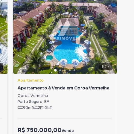
em outras regiões de Santa Cruz Cabrália. Aqui você
 imóvel que mais combina com seu estilo de vida.
e, com segurança e tranquilidade. Na Rede Max Imoveis
m Santa Cruz Cabrália mesmo não estando na cidade e
to do seu computador ou smartphone. Nós criamos
o de proprietários, inquilinos e compradores com o
 A Rede Max Imoveis é uma imobiliária digital com imóveis
7
37
Cruz Cabrália.
Apartamento
Apa
 alugar seu imóvel muito mais rápido do que em
a
Apartamento à Venda em Coroa Vermelha
Ap
mos diversos imóveis em Santa Cruz Cabrália,
Coroa Vermelha
Cor
que temos uma equipe de marketing digital focada em
Porto Seguro
,
BA
Por
uz Cabrália, o que aumenta muito o número de contatos
90
m²
2
2
1
1
maior chance de vender ou alugar seu imóvel mais
gramadores, corretores treinados e uma central de
ios e inquilinos.
R$ 750.000,00
R$
Venda