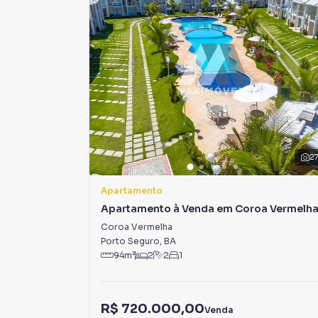
lançamentos na planta em Bella Vista Beach e 
encontra milhares de ofertas para encontrar o
Negocie seu imóvel de forma totalmente onlin
você consegue comprar ou alugar um imóvel e
com a praticidade de fazer tudo online, dire
soluções inovadoras para simplificar a relaçã
mercado imobiliário.
Anuncie seu imóvel! É fácil, rápido e gratuito!
2
em diversas cidades do Brasil, incluindo Santa 
Apartamento
Na Rede Max Imoveis você consegue vender ou
Apartamento à Venda em Coroa Vermelh
imobiliárias tradicionais. Já vendemos e loca
Coroa Vermelha
especialmente em Bella Vista Beach. Isso por
Porto Seguro
,
BA
produzir campanhas específicas para Santa Cr
94
m²
2
2
1
interessados e tendo como consequência uma 
rápido. Contamos também com um time de pro
atendimento preparada para atender proprietár
R$ 720.000,00
Venda