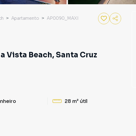
ch
Apartamento
AP0090_MAXI
a Vista Beach, Santa Cruz
nheiro
28 m²
útil