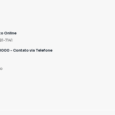
o Online
81-7141
000 - Contato via Telefone
co