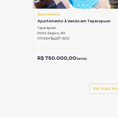
lançamentos na planta em Taperapuan e em out
2
milhares de ofertas para encontrar o imóvel q
Apartamento
Negocie seu imóvel de forma totalmente onlin
Apartamento à Venda em Taperapuan
você consegue comprar ou alugar um imóvel 
Taperapuan
praticidade de fazer tudo online, direto do 
Porto Seguro
,
BA
inovadoras para simplificar a relação de prop
125
m²
3
3
1
imobiliário.
Anuncie seu imóvel! É fácil, rápido e gratuito!
R$ 750.000,00
Venda
em diversas cidades do Brasil, incluindo Porto
Na Rede Max Imoveis você consegue vender ou
imobiliárias tradicionais. Já vendemos e loc
em Taperapuan. Isso porque temos uma equipe
Ver mais im
específicas para Porto Seguro, o que aumenta
como consequência uma maior chance de vend
com um time de programadores, corretores tr
atender proprietários e inquilinos.