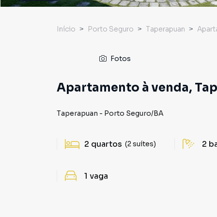
Início
Porto Seguro
Taperapuan
Apar
Fotos
Apartamento à venda, Tap
Taperapuan
-
Porto Seguro
/
BA
2
quartos
2
b
(2 suítes)
1
vaga