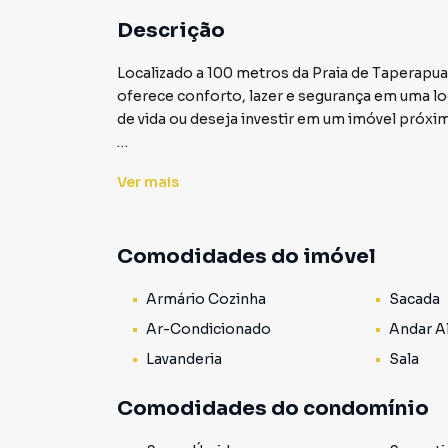
Descrição
Localizado a 100 metros da Praia de Taperap
oferece conforto, lazer e segurança em uma loc
de vida ou deseja investir em um imóvel próxim
Com 100m² de área útil, este apartamento dup
Ver
mais
passar férias ou investir em aluguel por tempo
Distribuição do imóvel:
Comodidades do imóvel
- 2 suíte confortável com sacada.
Armário Cozinha
Sacada
- Sala aconchegante.
- Cozinha funcional.
Ar-Condicionado
Andar A
- Lavanderia.
Lavanderia
Sala
- Banheiro social.
- Garagem.
Comodidades do condomínio
Estrutura do condomínio: