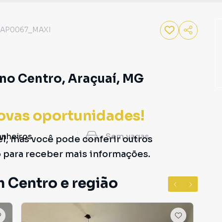
AP0067_MAXI
no Centro, Araçuaí, MG
ovas oportunidades!
anheiros
Sem
vagas
el, mas você pode conferir outros
o para receber mais informações.
m Centro e região
Excl