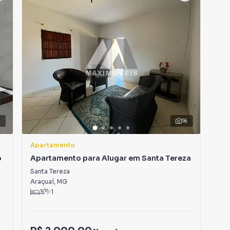
16
Apartamento
Apa
o
Apartamento para Alugar em Santa Tereza
Ap
Santa Tereza
Nov
Araçuaí
,
MG
Ara
3
1