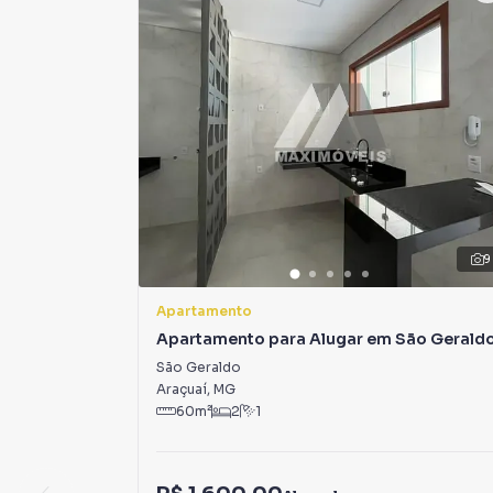
9
Apartamento
Apartamento para Alugar em São Gerald
São Geraldo
Araçuaí
,
MG
60
m²
2
1