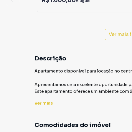
R$ 1.600,00
Aluguel
Ver mais 
Descrição
Apartamento disponível para locação no centr
Apresentamos uma excelente oportunidade par
Este apartamento oferece um ambiente com 2 
privacidade e conforto. A cozinha é integrada 
Ver
mais
para receber amigos e familiares.
Além disso, o apartamento conta com um banhe
Comodidades do imóvel
lateral, perfeita para momentos de relaxamen