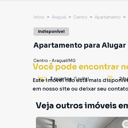
Início
Araçuaí
Centro
Apartamento
Indisponível
Apartamento para Alugar 
Centro
-
Araçuaí
/
MG
Você pode encontrar n
3
quartos
2
b
(1 suíte)
Este imóvel não está mais disponív
em nosso site ou deixar seu contat
Veja outros imóveis e