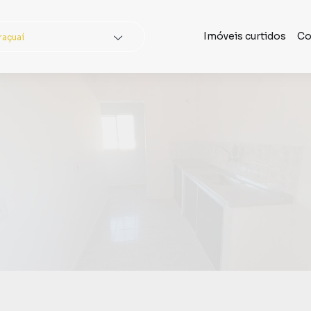
Imóveis curtidos
Co
raçuaí
dades
Buscar