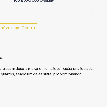
R$ 2.000,00
R$
Aluguel
imóveis em
Centro
o.
a quem deseja morar em uma localização privilegiada.
quartos, sendo um deles suíte, proporcionando
com a sala, criando um espaço amplo e funcional, ideal
iro social, uma lavanderia prática e uma varanda na
to.