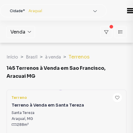
Cidade*
Araçuaí
Todas as cidades
Localidade
Araçuaí
Venda
Buscar
Terrenos
Início
Brasil
à venda