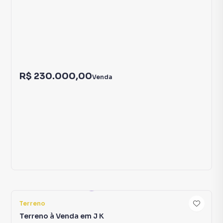
3
Terreno
Terreno à Venda em São Geraldo
São Geraldo
Araçuaí
,
MG
360
m²
R$ 230.000,00
Venda