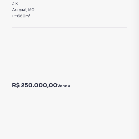
7
Terreno
Terreno à Venda em J K
J K
Araçuaí
,
MG
360
m²
R$ 250.000,00
Venda