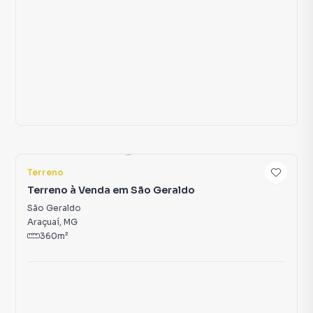
Araçuaí
,
MG
360
m²
R$ 220.000,00
Venda