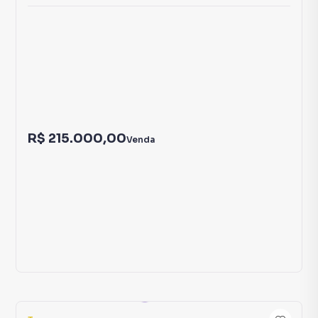
3
Terreno
Terreno à Venda em Santa Tereza
Santa Tereza
Araçuaí
,
MG
288
m²
R$ 215.000,00
Venda