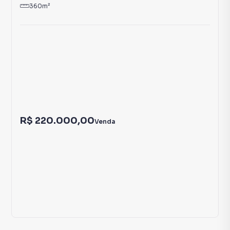
3
Terreno
Terreno à Venda em São Geraldo
São Geraldo
Araçuaí
,
MG
360
m²
R$ 220.000,00
Venda