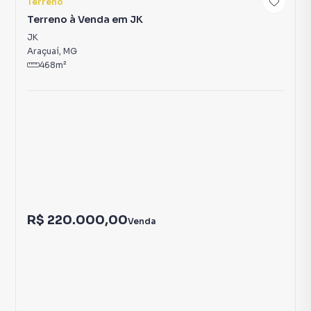
3
Terreno
Terreno à Venda em JK
JK
Araçuaí
,
MG
468
m²
R$ 220.000,00
Venda