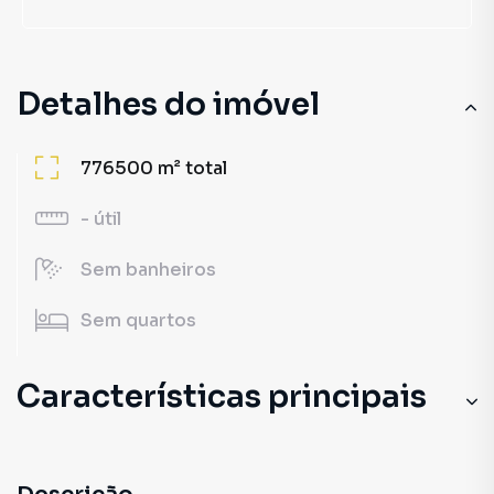
Detalhes do imóvel
776500 m²
total
-
útil
Sem
banheiros
Sem
quartos
Características principais