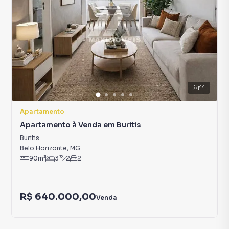
44
Apartamento
Apartamento à Venda em Buritis
Buritis
Belo Horizonte
,
MG
90
m²
3
2
2
R$ 640.000,00
Venda