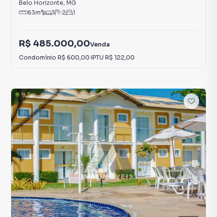
Belo Horizonte
,
MG
63
m²
3
2
1
R$ 485.000,00
Venda
Condomínio
R$ 600,00
·
IPTU
R$ 122,00