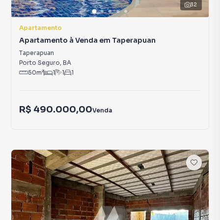
32
Apartamento
Apartamento à Venda em Taperapuan
Taperapuan
Porto Seguro
,
BA
50
m²
1
1
1
R$ 490.000,00
Venda