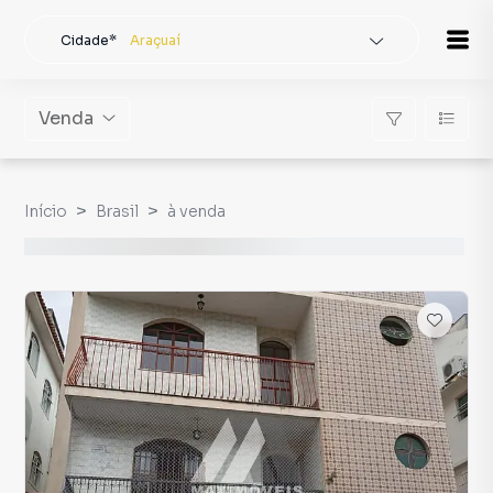
Cidade*
Araçuaí
Todas as cidades
Localidade
Araçuaí
Venda
Buscar
Início
Brasil
à venda