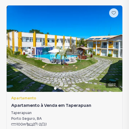
22
Apartamento
Apartamento à Venda em Taperapuan
Taperapuan
Porto Seguro
,
BA
100
m²
2
2
1