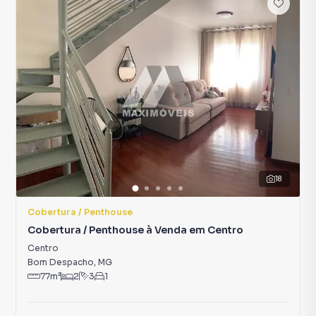
18
Cobertura / Penthouse
Cobertura / Penthouse à Venda em Centro
Centro
Bom Despacho
,
MG
77
m²
2
3
1