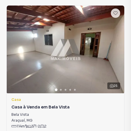
25
Casa
Casa à Venda em Bela Vista
Bela Vista
Araçuaí
,
MG
114
m²
3
2
2