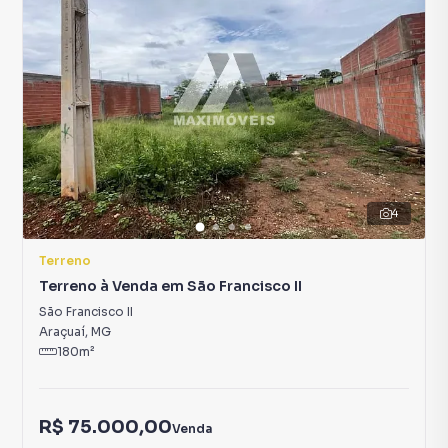
4
Terreno
Terreno à Venda em São Francisco II
São Francisco II
Araçuaí
,
MG
180
m²
R$ 75.000,00
Venda