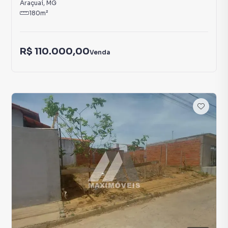
Araçuaí
,
MG
180
m²
R$ 110.000,00
Venda