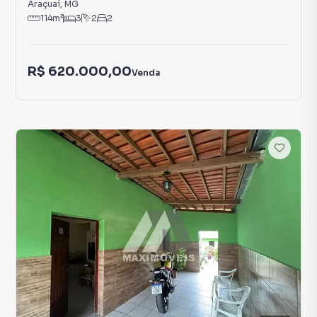
Araçuaí
,
MG
114
m²
3
2
2
R$ 620.000,00
Venda