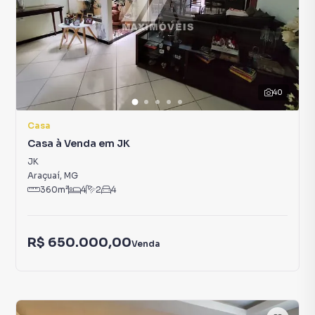
40
Casa
Casa à Venda em JK
JK
Araçuaí
,
MG
360
m²
4
2
4
R$ 650.000,00
Venda