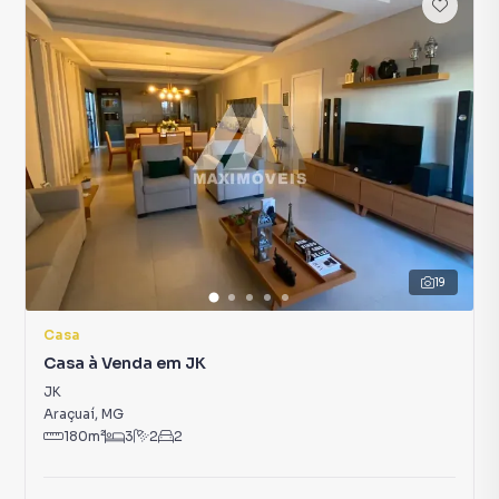
19
Casa
Casa à Venda em JK
JK
Araçuaí
,
MG
180
m²
3
2
2