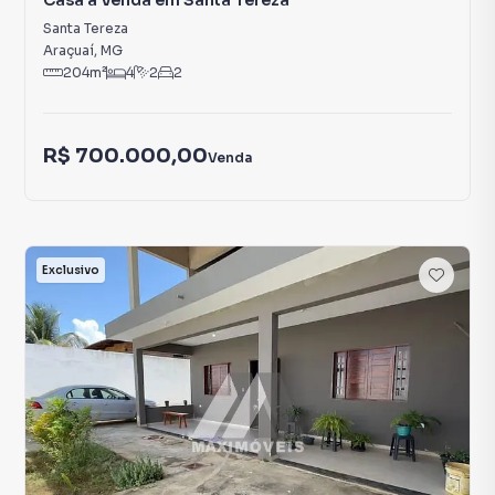
Casa à Venda em Santa Tereza
Santa Tereza
Araçuaí
,
MG
204
m²
4
2
2
R$ 700.000,00
Venda
Exclusivo